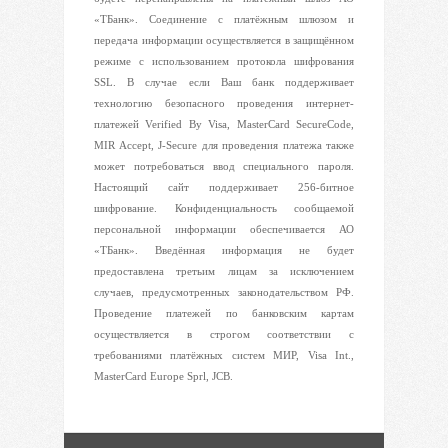
«ТБанк». Соединение с платёжным шлюзом и
передача информации осуществляется в защищённом
режиме с использованием протокола шифрования
SSL. В случае если Ваш банк поддерживает
технологию безопасного проведения интернет-
платежей Verified By Visa, MasterCard SecureCode,
MIR Accept, J-Secure для проведения платежа также
может потребоваться ввод специального пароля.
Настоящий сайт поддерживает 256-битное
шифрование. Конфиденциальность сообщаемой
персональной информации обеспечивается АО
«ТБанк». Введённая информация не будет
предоставлена третьим лицам за исключением
случаев, предусмотренных законодательством РФ.
Проведение платежей по банковским картам
осуществляется в строгом соответствии с
требованиями платёжных систем МИР, Visa Int.,
MasterCard Europe Sprl, JCB.