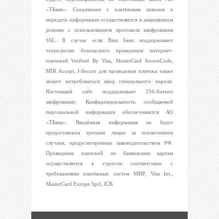
«ТБанк». Соединение с платёжным шлюзом и
передача информации осуществляется в защищённом
режиме с использованием протокола шифрования
SSL. В случае если Ваш банк поддерживает
технологию безопасного проведения интернет-
платежей Verified By Visa, MasterCard SecureCode,
MIR Accept, J-Secure для проведения платежа также
может потребоваться ввод специального пароля.
Настоящий сайт поддерживает 256-битное
шифрование. Конфиденциальность сообщаемой
персональной информации обеспечивается АО
«ТБанк». Введённая информация не будет
предоставлена третьим лицам за исключением
случаев, предусмотренных законодательством РФ.
Проведение платежей по банковским картам
осуществляется в строгом соответствии с
требованиями платёжных систем МИР, Visa Int.,
MasterCard Europe Sprl, JCB.